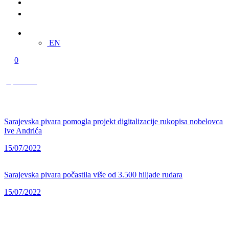
Multimedija
Kontakt
BS
EN
0
0,00 KM
Sarajevska pivara pomogla projekt digitalizacije rukopisa nobelovca
Ive Andrića
15/07/2022
Sarajevska pivara počastila više od 3.500 hiljade rudara
15/07/2022