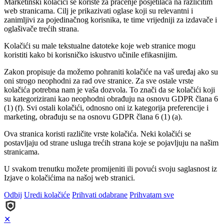
Marketinški kolačići se koriste za praćenje posjetilaca na različitim
web stranicama. Cilj je prikazivati oglase koji su relevantni i
zanimljivi za pojedinačnog korisnika, te time vrijedniji za izdavače i
oglašivače trećih strana.
Kolačići su male tekstualne datoteke koje web stranice mogu
koristiti kako bi korisničko iskustvo učinile efikasnijim.
Zakon propisuje da možemo pohraniti kolačiće na vaš uređaj ako su
oni strogo neophodni za rad ove stranice. Za sve ostale vrste
kolačića potrebna nam je vaša dozvola. To znači da se kolačići koji
su kategorizirani kao neophodni obrađuju na osnovu GDPR člana 6
(1) (f). Svi ostali kolačići, odnosno oni iz kategorija preferencije i
marketing, obrađuju se na osnovu GDPR člana 6 (1) (a).
Ova stranica koristi različite vrste kolačića. Neki kolačići se
postavljaju od strane usluga trećih strana koje se pojavljuju na našim
stranicama.
U svakom trenutku možete promijeniti ili povući svoju saglasnost iz
Izjave o kolačićima na našoj web stranici.
Odbij
Uredi kolačiće
Prihvati odabrane
Prihvatam sve
✕