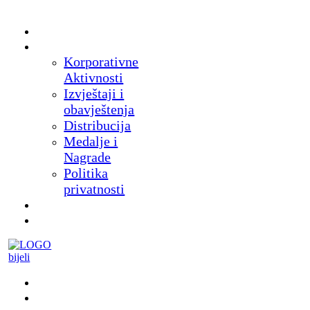
Početna
O nama
Korporativne
Aktivnosti
Izvještaji i
obavještenja
Distribucija
Medalje i
Nagrade
Politika
privatnosti
Novosti
Proizvodi
Muzej
Suveniri