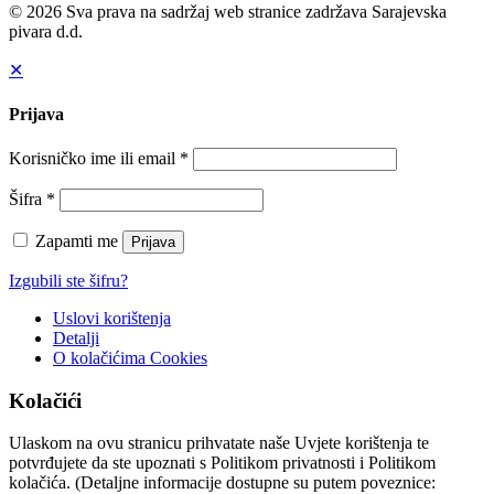
© 2026 Sva prava na sadržaj web stranice zadržava Sarajevska
pivara d.d.
✕
Prijava
Korisničko ime ili email
*
Šifra
*
Zapamti me
Prijava
Izgubili ste šifru?
Uslovi korištenja
Detalji
O kolačićima
Cookies
Kolačići
Ulaskom na ovu stranicu prihvatate naše Uvjete korištenja te
potvrđujete da ste upoznati s Politikom privatnosti i Politikom
kolačića. (Detaljne informacije dostupne su putem poveznice: