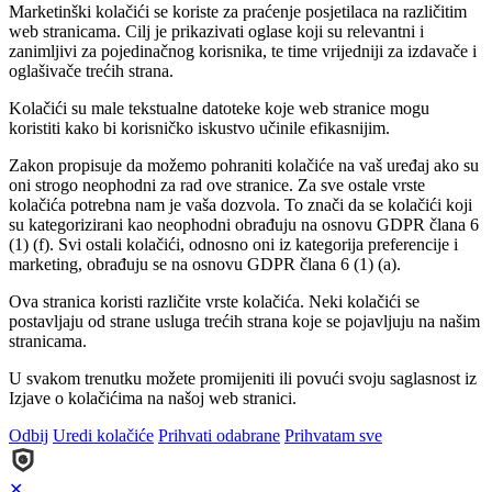
Marketinški kolačići se koriste za praćenje posjetilaca na različitim
web stranicama. Cilj je prikazivati oglase koji su relevantni i
zanimljivi za pojedinačnog korisnika, te time vrijedniji za izdavače i
oglašivače trećih strana.
Kolačići su male tekstualne datoteke koje web stranice mogu
koristiti kako bi korisničko iskustvo učinile efikasnijim.
Zakon propisuje da možemo pohraniti kolačiće na vaš uređaj ako su
oni strogo neophodni za rad ove stranice. Za sve ostale vrste
kolačića potrebna nam je vaša dozvola. To znači da se kolačići koji
su kategorizirani kao neophodni obrađuju na osnovu GDPR člana 6
(1) (f). Svi ostali kolačići, odnosno oni iz kategorija preferencije i
marketing, obrađuju se na osnovu GDPR člana 6 (1) (a).
Ova stranica koristi različite vrste kolačića. Neki kolačići se
postavljaju od strane usluga trećih strana koje se pojavljuju na našim
stranicama.
U svakom trenutku možete promijeniti ili povući svoju saglasnost iz
Izjave o kolačićima na našoj web stranici.
Odbij
Uredi kolačiće
Prihvati odabrane
Prihvatam sve
✕