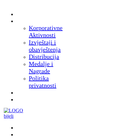
Početna
O nama
Korporativne
Aktivnosti
Izvještaji i
obavještenja
Distribucija
Medalje i
Nagrade
Politika
privatnosti
Novosti
Proizvodi
Muzej
Suveniri