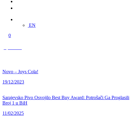
Multimedija
Kontakt
BS
EN
0
0,00 KM
Novo – Joys Cola!
19/12/2023
Sarajevsko Pivo Osvojilo Best Buy Award: Potrošači Ga Proglasili
Broj 1 u BiH
11/02/2025