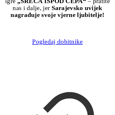
igre
„SREĆA ISPOD ČEPA“
– pratite
nas i dalje, jer
Sarajevsko uvijek
nagrađuje svoje vjerne ljubitelje!
Pogledaj dobitnike