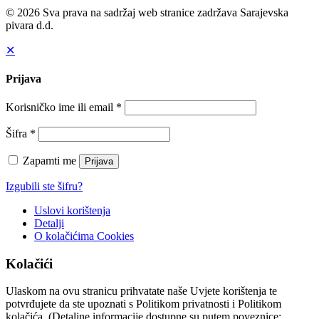
© 2026 Sva prava na sadržaj web stranice zadržava Sarajevska
pivara d.d.
✕
Prijava
Korisničko ime ili email
*
Šifra
*
Zapamti me
Prijava
Izgubili ste šifru?
Uslovi korištenja
Detalji
O kolačićima
Cookies
Kolačići
Ulaskom na ovu stranicu prihvatate naše Uvjete korištenja te
potvrđujete da ste upoznati s Politikom privatnosti i Politikom
kolačića. (Detaljne informacije dostupne su putem poveznice: