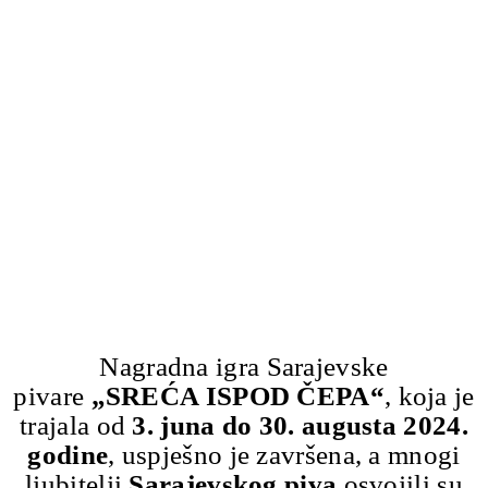
Nagradna igra Sarajevske
pivare
„SREĆA ISPOD ČEPA“
, koja je
trajala od
3. juna do 30. augusta 2024.
godine
, uspješno je završena, a mnogi
ljubitelji
Sarajevskog piva
osvojili su