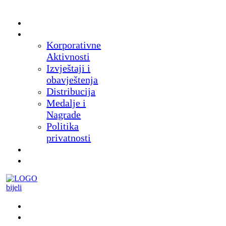
Početna
O nama
Korporativne
Aktivnosti
Izvještaji i
obavještenja
Distribucija
Medalje i
Nagrade
Politika
privatnosti
Novosti
Proizvodi
Muzej
Suveniri