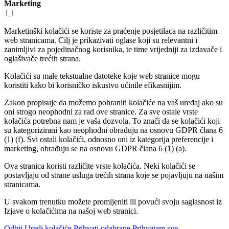
Marketing
Marketinški kolačići se koriste za praćenje posjetilaca na različitim
web stranicama. Cilj je prikazivati oglase koji su relevantni i
zanimljivi za pojedinačnog korisnika, te time vrijedniji za izdavače i
oglašivače trećih strana.
Kolačići su male tekstualne datoteke koje web stranice mogu
koristiti kako bi korisničko iskustvo učinile efikasnijim.
Zakon propisuje da možemo pohraniti kolačiće na vaš uređaj ako su
oni strogo neophodni za rad ove stranice. Za sve ostale vrste
kolačića potrebna nam je vaša dozvola. To znači da se kolačići koji
su kategorizirani kao neophodni obrađuju na osnovu GDPR člana 6
(1) (f). Svi ostali kolačići, odnosno oni iz kategorija preferencije i
marketing, obrađuju se na osnovu GDPR člana 6 (1) (a).
Ova stranica koristi različite vrste kolačića. Neki kolačići se
postavljaju od strane usluga trećih strana koje se pojavljuju na našim
stranicama.
U svakom trenutku možete promijeniti ili povući svoju saglasnost iz
Izjave o kolačićima na našoj web stranici.
Odbij
Uredi kolačiće
Prihvati odabrane
Prihvatam sve