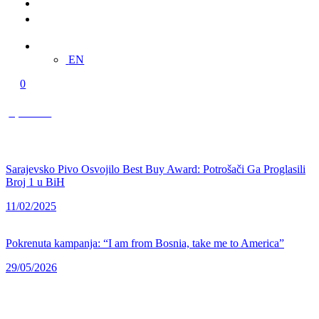
Multimedija
Kontakt
BS
EN
0
0,00 KM
Sarajevsko Pivo Osvojilo Best Buy Award: Potrošači Ga Proglasili
Broj 1 u BiH
11/02/2025
Pokrenuta kampanja: “I am from Bosnia, take me to America”
29/05/2026