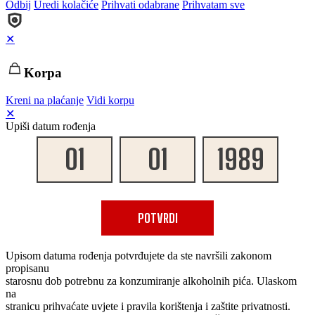
Odbij
Uredi kolačiće
Prihvati odabrane
Prihvatam sve
✕
Korpa
Kreni na plaćanje
Vidi korpu
✕
Upiši datum rođenja
POTVRDI
Upisom datuma rođenja potvrđujete da ste navršili zakonom
propisanu
starosnu dob potrebnu za konzumiranje alkoholnih pića. Ulaskom
na
stranicu prihvaćate uvjete i pravila korištenja i zaštite privatnosti.