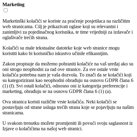
Marketing
Marketinški kolačići se koriste za praćenje posjetilaca na različitim
web stranicama. Cilj je prikazivati oglase koji su relevantni i
zanimljivi za pojedinačnog korisnika, te time vrijedniji za izdavače i
oglašivače trećih strana.
Kolačići su male tekstualne datoteke koje web stranice mogu
koristiti kako bi korisničko iskustvo učinile efikasnijim.
Zakon propisuje da možemo pohraniti kolačiće na vaš uređaj ako su
oni strogo neophodni za rad ove stranice. Za sve ostale vrste
kolačića potrebna nam je vaša dozvola. To znači da se kolačići koji
su kategorizirani kao neophodni obrađuju na osnovu GDPR člana 6
(1) (f). Svi ostali kolačići, odnosno oni iz kategorija preferencije i
marketing, obrađuju se na osnovu GDPR člana 6 (1) (a).
Ova stranica koristi različite vrste kolačića. Neki kolačići se
postavljaju od strane usluga trećih strana koje se pojavljuju na našim
stranicama.
U svakom trenutku možete promijeniti ili povući svoju saglasnost iz
Izjave o kolačićima na našoj web stranici.