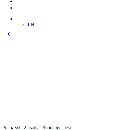
Multimedija
Kontakt
BS
EN
0
0,00 KM
Prikaz svih 2 rezultata
Sorted by latest