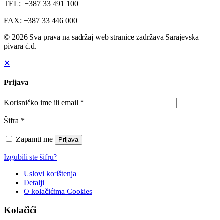
TEL: +387 33 491 100
FAX: +387 33 446 000
© 2026 Sva prava na sadržaj web stranice zadržava Sarajevska
pivara d.d.
✕
Prijava
Korisničko ime ili email
*
Šifra
*
Zapamti me
Prijava
Izgubili ste šifru?
Uslovi korištenja
Detalji
O kolačićima
Cookies
Kolačići