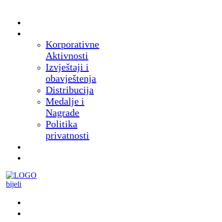
Početna
O nama
Korporativne
Aktivnosti
Izvještaji i
obavještenja
Distribucija
Medalje i
Nagrade
Politika
privatnosti
Novosti
Proizvodi
Muzej
Suveniri