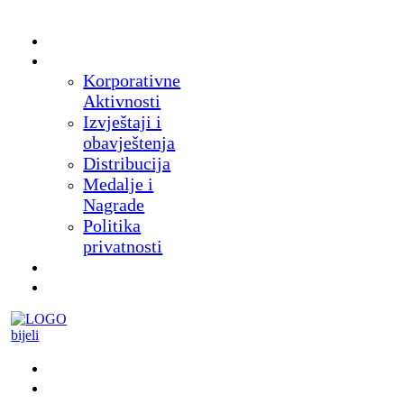
Početna
O nama
Korporativne
Aktivnosti
Izvještaji i
obavještenja
Distribucija
Medalje i
Nagrade
Politika
privatnosti
Novosti
Proizvodi
Muzej
Suveniri