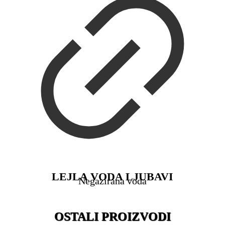
LEJLA VODA LJUBAVI
Negazirana voda
OSTALI PROIZVODI