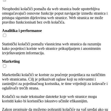
Neophodni kolačići pomažu da web stranica bude upotrebljiva
omogućavajući osnovne funkcije poput navigacije između stranica i
pristupa sigurnim dijelovima web stranice. Web stranica ne može
pravilno funkcionisati bez ovih kolačića.
Analitika i performanse
Statistički kolačići pomažu vlasnicima web stranica da razumiju
kako posjetioci koriste web stranice prikupljanjem i anonimnim
izvještavanjem informacija.
Marketing
Marketinški kolačići se koriste za praćenje posjetilaca na različitim
web stranicama. Cilj je prikazivati oglase koji su relevantni i
zanimljivi za pojedinačnog korisnika, te time vrijedniji za izdavače i
oglašivače trećih strana.
Kolačići su male tekstualne datoteke koje web stranice mogu
koristiti kako bi korisničko iskustvo učinile efikasnijim.
Zakon propisuje da možemo pohraniti kolačiće na vaš uređaj ako su